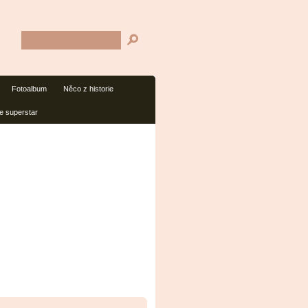
Fotoalbum
Něco z historie
ze superstar