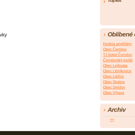
Toplist
Oblíbené
vky
Hodina angličtiny
Obec Černilov
TJ Sokol Černilov
Černilovský portál
Obec Lejšovka
Obec Libníkovice
Obec Libřice
Obec Skalice
Obec Smržov
Obec Výrava
Archiv
<<