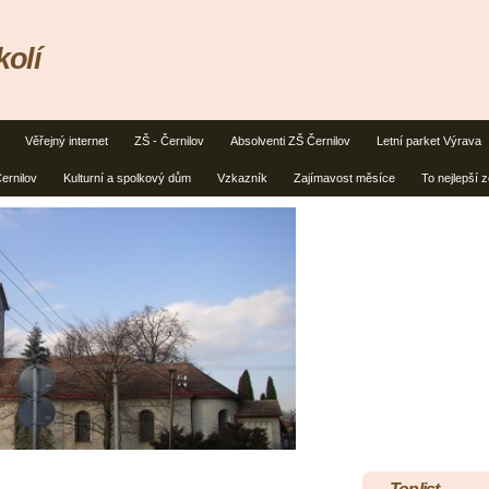
kolí
Věřejný internet
ZŠ - Černilov
Absolventi ZŠ Černilov
Letní parket Výrava
ernilov
Kulturní a spolkový dům
Vzkazník
Zajímavost měsíce
To nejlepší 