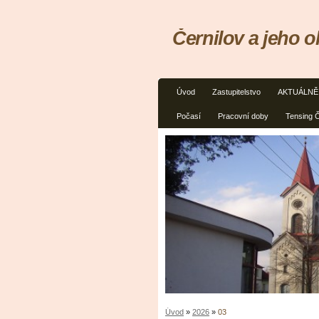
Černilov a jeho o
Úvod
Zastupitelstvo
AKTUÁLNĚ
Počasí
Pracovní doby
Tensing Č
Úvod
»
2026
»
03