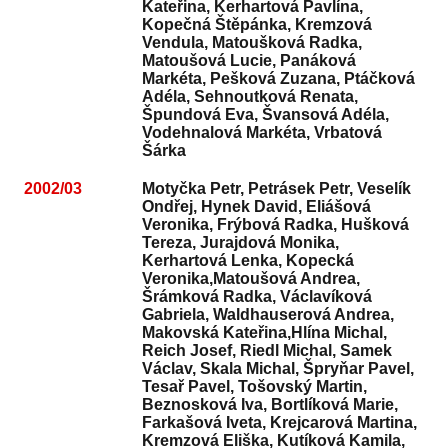
Kateřina, Kerhartová Pavlína,
Kopečná Štěpánka, Kremzová
Vendula, Matoušková Radka,
Matoušová Lucie, Panáková
Markéta, Pešková Zuzana, Ptáčková
Adéla, Sehnoutková Renata,
Špundová Eva, Švansová Adéla,
Vodehnalová Markéta, Vrbatová
Šárka
2002/03
Motyčka Petr, Petrásek Petr, Veselík
Ondřej, Hynek David, Eliášová
Veronika, Frýbová Radka, Hušková
Tereza, Jurajdová Monika,
Kerhartová Lenka, Kopecká
Veronika,Matoušová Andrea,
Šrámková Radka, Václavíková
Gabriela, Waldhauserová Andrea,
Makovská Kateřina,Hlína Michal,
Reich Josef, Riedl Michal, Samek
Václav, Skala Michal, Špryňar Pavel,
Tesař Pavel, Tošovský Martin,
Beznosková Iva, Bortlíková Marie,
Farkašová Iveta, Krejcarová Martina,
Kremzová Eliška, Kutíková Kamila,