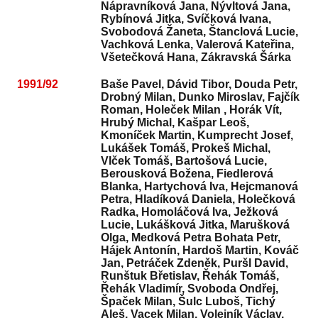
Nápravníková Jana, Nývltová Jana,
Rybínová Jitka, Svíčková Ivana,
Svobodová Žaneta, Štanclová Lucie,
Vachková Lenka, Valerová Kateřina,
Všetečková Hana, Zákravská Šárka
1991/92
Baše Pavel, Dávid Tibor, Douda Petr,
Drobný Milan, Dunko Miroslav, Fajčík
Roman, Holeček Milan , Horák Vít,
Hrubý Michal, Kašpar Leoš,
Kmoníček Martin, Kumprecht Josef,
Lukášek Tomáš, Prokeš Michal,
Vlček Tomáš, Bartošová Lucie,
Berousková Božena, Fiedlerová
Blanka, Hartychová Iva, Hejcmanová
Petra, Hladíková Daniela, Holečková
Radka, Homoláčová Iva, Ježková
Lucie, Lukášková Jitka, Marušková
Olga, Medková Petra Bohata Petr,
Hájek Antonín, Hardoš Martin, Kováč
Jan, Petráček Zdeněk, Puršl David,
Runštuk Břetislav, Řehák Tomáš,
Řehák Vladimír, Svoboda Ondřej,
Špaček Milan, Šulc Luboš, Tichý
Aleš, Vacek Milan, Volejník Václav,