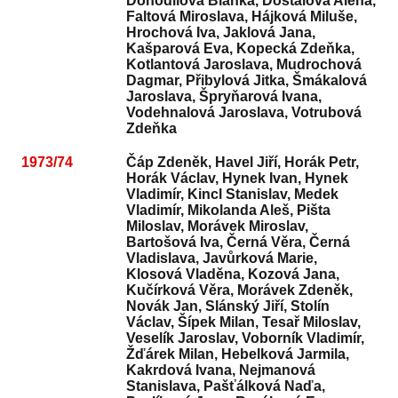
Dohodilová Blanka, Dostálová Alena,
Faltová Miroslava, Hájková Miluše,
Hrochová Iva, Jaklová Jana,
Kašparová Eva, Kopecká Zdeňka,
Kotlantová Jaroslava, Mudrochová
Dagmar, Přibylová Jitka, Šmákalová
Jaroslava, Špryňarová Ivana,
Vodehnalová Jaroslava, Votrubová
Zdeňka
1973/74
Čáp Zdeněk, Havel Jiří, Horák Petr,
Horák Václav, Hynek Ivan, Hynek
Vladimír, Kincl Stanislav, Medek
Vladimír, Mikolanda Aleš, Pišta
Miloslav, Morávek Miroslav,
Bartošová Iva, Černá Věra, Černá
Vladislava, Javůrková Marie,
Klosová Vladěna, Kozová Jana,
Kučírková Věra, Morávek Zdeněk,
Novák Jan, Slánský Jiří, Stolín
Václav, Šípek Milan, Tesař Miloslav,
Veselík Jaroslav, Voborník Vladimír,
Žďárek Milan, Hebelková Jarmila,
Kakrdová Ivana, Nejmanová
Stanislava, Pašťálková Naďa,