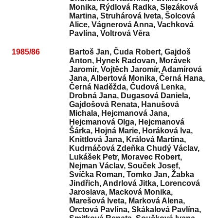
Monika, Rýdlová Radka, Slezáková
Martina, Struhárová Iveta, Šolcová
Alice, Vágnerová Anna, Vachková
Pavlína, Voltrová Věra
1985/86
Bartoš Jan, Čuda Robert, Gajdoš
Anton, Hynek Radovan, Morávek
Jaromír, Vojtěch Jaromír, Adamírová
Jana, Albertová Monika, Černá Hana,
Černá Naděžda, Čudová Lenka,
Drobná Jana, Dugasová Daniela,
Gajdošová Renata, Hanušová
Michala, Hejcmanová Jana,
Hejcmanová Olga, Hejcmanová
Šárka, Hojná Marie, Horáková Iva,
Knittlová Jana, Králová Martina,
Kudrnáčová Zdeňka Chudý Václav,
Lukášek Petr, Moravec Robert,
Nejman Václav, Souček Josef,
Svíčka Roman, Tomko Jan, Žabka
Jindřich, Andrlová Jitka, Lorencová
Jaroslava, Macková Monika,
Marešová Iveta, Marková Alena,
Orctová Pavlína, Skákalová Pavlína,