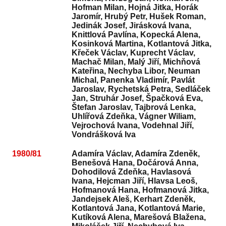
Hofman Milan, Hojná Jitka, Horák
Jaromír, Hrubý Petr, Hušek Roman,
Jedinák Josef, Jirásková Ivana,
Knittlová Pavlína, Kopecká Alena,
Kosinková Martina, Kotlantová Jitka,
Křeček Václav, Kuprecht Václav,
Machač Milan, Malý Jiří, Michňová
Kateřina, Nechyba Libor, Neuman
Michal, Panenka Vladimír, Pavlát
Jaroslav, Rychetská Petra, Sedláček
Jan, Struhár Josef, Špačková Eva,
Štefan Jaroslav, Tajbrová Lenka,
Uhlířová Zdeňka, Vágner Wiliam,
Vejrochová Ivana, Vodehnal Jiří,
Vondrášková Iva
1980/81
Adamíra Václav, Adamíra Zdeněk,
Benešová Hana, Dočárová Anna,
Dohodilová Zdeňka, Havlasová
Ivana, Hejcman Jiří, Hlavsa Leoš,
Hofmanová Hana, Hofmanová Jitka,
Jandejsek Aleš, Kerhart Zdeněk,
Kotlantová Jana, Kotlantová Marie,
Kutíková Alena, Marešová Blažena,