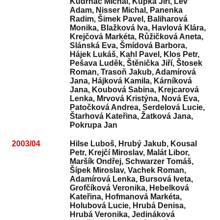
Kudrnáč Michal, Kupka Jiří, Lev
Adam, Nisser Michal, Panenka
Radim, Šimek Pavel, Baliharová
Monika, Blažková Iva, Havlová Klára,
Krejčová Markéta, Růžičková Aneta,
Slánská Eva, Šmídová Barbora,
Hájek Lukáš, Kahl Pavel, Klos Petr,
Pešava Luděk, Štěnička Jiří, Štosek
Roman, Trasoň Jakub, Adamírová
Jana, Hájková Kamila, Kárníková
Jana, Koubová Sabina, Krejcarová
Lenka, Mrvová Kristýna, Nová Eva,
Patočková Andrea, Serdelová Lucie,
Štarhová Kateřina, Žatková Jana,
Pokrupa Jan
2003/04
Hilse Luboš, Hrubý Jakub, Kousal
Petr, Krejčí Miroslav, Malát Libor,
Maršík Ondřej, Schwarzer Tomáš,
Šípek Miroslav, Vachek Roman,
Adamírová Lenka, Bursová Iveta,
Grofčíková Veronika, Hebelková
Kateřina, Hofmanová Markéta,
Holubová Lucie, Hrubá Denisa,
Hrubá Veronika, Jedináková