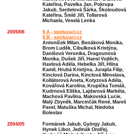
Kateřina, Pavelka Jan, Pokrupa
Jakub, Serdelová Šárka, Školoudová
Kateřina, Šmíd Jiří, Tollarová
Michaela, Veselá Lenka
2005/06
9.A - spoluzaci.cz
9.B - spoluzaci.cz
Antoníček Milan, Benáková Monika,
Brom Luděk, Cibulková Kristýna,
Danišová Veronika, Dragounová
Monika, Dušek Jiří, Hansl Vojtěch,
Havlová Adéla, Hebelka Jiří, Hlína
Kamil, Hrubá Kristýna, Jurajda Filip,
Kinclová Darina, Kinclová Miroslava,
Kollátorová Aneta, Kotyzová Adéla,
Kovářová Karolína, Krupička Tomáš,
Kudrnová Eliška, Lajdarová Markéta,
Machová Pavlína, Makovská Lucie,
Malý Zbyněk, Marcinčák René, Mareš
Pavel, Matuška Michal, Niedoba
Boleslav
2004/05
Formánek Jakub, György Jakub,
Hynek Libor, Jedinák Ondřej,