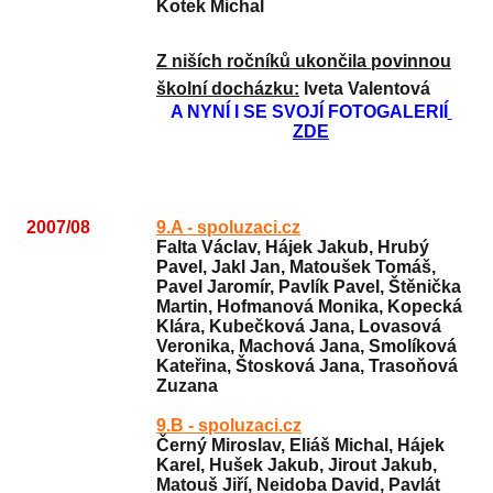
Kotek Michal
Z niších ročníků ukončila povinnou
školní docházku:
Iveta Valentová
A NYNÍ I SE SVOJÍ FOTOGALERIÍ
ZDE
2007/08
9.A - spoluzaci.cz
Falta Václav, Hájek Jakub, Hrubý
Pavel, Jakl Jan, Matoušek Tomáš,
Pavel Jaromír, Pavlík Pavel, Štěnička
Martin, Hofmanová Monika, Kopecká
Klára, Kubečková Jana, Lovasová
Veronika, Machová Jana, Smolíková
Kateřina, Štosková Jana, Trasoňová
Zuzana
9.B - spoluzaci.cz
Černý Miroslav, Eliáš Michal, Hájek
Karel, Hušek Jakub, Jirout Jakub,
Matouš Jiří, Neidoba David, Pavlát