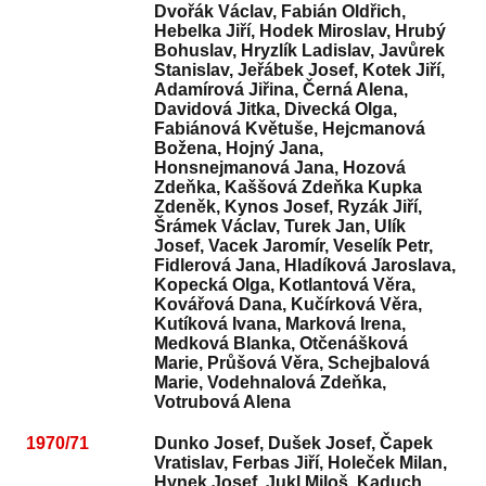
Dvořák Václav, Fabián Oldřich,
Hebelka Jiří, Hodek Miroslav, Hrubý
Bohuslav, Hryzlík Ladislav, Javůrek
Stanislav, Jeřábek Josef, Kotek Jiří,
Adamírová Jiřina, Černá Alena,
Davidová Jitka, Divecká Olga,
Fabiánová Květuše, Hejcmanová
Božena, Hojný Jana,
Honsnejmanová Jana, Hozová
Zdeňka, Kaššová Zdeňka Kupka
Zdeněk, Kynos Josef, Ryzák Jiří,
Šrámek Václav, Turek Jan, Ulík
Josef, Vacek Jaromír, Veselík Petr,
Fidlerová Jana, Hladíková Jaroslava,
Kopecká Olga, Kotlantová Věra,
Kovářová Dana, Kučírková Věra,
Kutíková Ivana, Marková Irena,
Medková Blanka, Otčenášková
Marie, Průšová Věra, Schejbalová
Marie, Vodehnalová Zdeňka,
Votrubová Alena
1970/71
Dunko Josef, Dušek Josef, Čapek
Vratislav, Ferbas Jiří, Holeček Milan,
Hynek Josef, Jukl Miloš, Kaduch