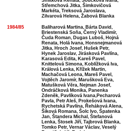
Smitková Renata, Součková Ivana,
Střemchová Jitka, Šimkovičová
Markéta, Treksová Jaroslava,
Zilvarová Helena, Žabová Blanka
1984/85
Baliharová Martina, Bárta David,
Briestenská Soňa, Černý Vladimír,
Čuda Roman, Dugas Luboš, Hojná
Renata, Holá Ivana, Honsnejmanová
Jitka, Hroch Josef, Hušek Petr,
Hynek Jaroslav, Jirásková Pavlína,
Karasová Edita, Kareš Pavel,
Knittelová Simona, Koblížková Iva,
Králová Lenka, Křížek Martin,
Machačová Leona, Mareš Pavel,
Vojtěch Jaromír, Marušková Eva,
Matušková Věra, Nejman Josef,
Ondráčková Monika, Panenka
Zdeněk, Pavlíková Ivana,Pecharová
Pavla, Petr Aleš, Prokešová Ivana,
Rychetská Pavlína, Řeháková Alena,
Šiková Romana, Šolc Ivo, Špatenka
Jan, Štandera Michal, Štefanová
Lenka, Štosek Jiří, Tajbrová Blanka,
Tomko Petr, Vernar Václav, Veselý