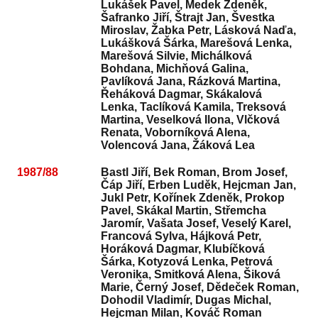
Lukášek Pavel, Medek Zdeněk,
Šafranko Jiří, Štrajt Jan, Švestka
Miroslav, Žabka Petr, Lásková Naďa,
Lukášková Šárka, Marešová Lenka,
Marešová Silvie, Michálková
Bohdana, Michňová Galina,
Pavlíková Jana, Rázková Martina,
Řeháková Dagmar, Skákalová
Lenka, Taclíková Kamila, Treksová
Martina, Veselková Ilona, Vlčková
Renata, Voborníková Alena,
Volencová Jana, Žáková Lea
1987/88
Bastl Jiří, Bek Roman, Brom Josef,
Čáp Jiří, Erben Luděk, Hejcman Jan,
Jukl Petr, Kořínek Zdeněk, Prokop
Pavel, Skákal Martin, Střemcha
Jaromír, Vašata Josef, Veselý Karel,
Francová Sylva, Hájková Petr,
Horáková Dagmar, Klubíčková
Šárka, Kotyzová Lenka, Petrová
Veronika, Smitková Alena, Šiková
Marie, Černý Josef, Dědeček Roman,
Dohodil Vladimír, Dugas Michal,
Hejcman Milan, Kováč Roman