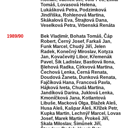
Tomáš, Lovasová Helena,
Lukášková Petra, Podzimková
Jindřiška, Rohlenová Martina,
Skákalová Eva, Štrajtová Dana,
Veselková Petra, Vrbenská Renáta
1989/90
Bek Vladimír, Bohata Tomáš, Čáp
Robert, Černý Josef, Farkaš Jan,
Funk Marcel, Chudý Jiří, Jelen
Radek, Konečný Miroslav, Kotyza
Jan, Kovačevitý Libor, Křemenák
Pavel, Šik Ladislav, Bastlová Ilona,
Blehová Radka, Církvová Martina,
Čechová Lenka, Černá Renata,
Doudová Žaneta, Dunková Renata,
Fajčíková Hana, Francová Pavla,
Hájková Iveta, Chudá Martina,
Jandíková Darina, Juklová Lenka,
Kmoníčková Jana, Kotlantová
Libuše, Macková Olga, Blažek Aleš,
Husa Aleš, Kašpar Aleš, Křížek Petr,
Kupka Martin, Lechnýř Marcel, Lovas
Josef, Marek Martin, Prokeš Jiří,
Skala Miloslav, Šimůnek Jiří,