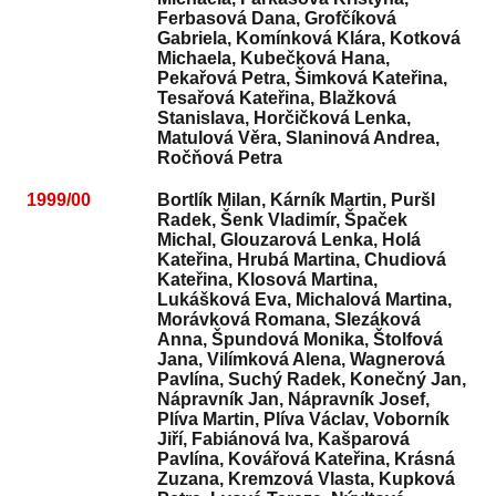
Ferbasová Dana, Grofčíková
Gabriela, Komínková Klára, Kotková
Michaela, Kubečková Hana,
Pekařová Petra, Šimková Kateřina,
Tesařová Kateřina, Blažková
Stanislava, Horčičková Lenka,
Matulová Věra, Slaninová Andrea,
Ročňová Petra
1999/00
Bortlík Milan, Kárník Martin, Puršl
Radek, Šenk Vladimír, Špaček
Michal, Glouzarová Lenka, Holá
Kateřina, Hrubá Martina, Chudiová
Kateřina, Klosová Martina,
Lukášková Eva, Michalová Martina,
Morávková Romana, Slezáková
Anna, Špundová Monika, Štolfová
Jana, Vilímková Alena, Wagnerová
Pavlína, Suchý Radek, Konečný Jan,
Nápravník Jan, Nápravník Josef,
Plíva Martin, Plíva Václav, Voborník
Jiří, Fabiánová Iva, Kašparová
Pavlína, Kovářová Kateřina, Krásná
Zuzana, Kremzová Vlasta, Kupková