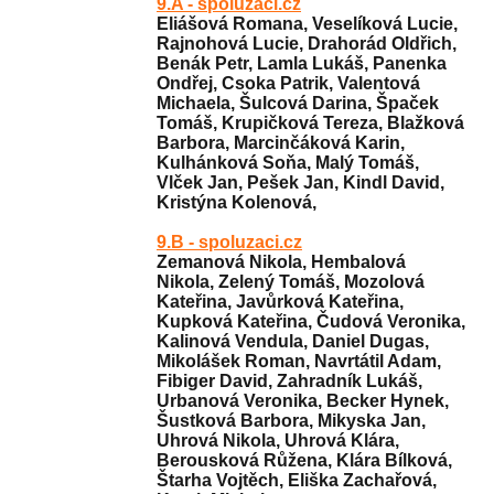
9.A - spoluzaci.cz
Eliášová Romana, Veselíková Lucie,
Rajnohová Lucie, Drahorád Oldřich,
Benák Petr, Lamla Lukáš, Panenka
Ondřej, Csoka Patrik, Valentová
Michaela, Šulcová Darina, Špaček
Tomáš, Krupičková Tereza, Blažková
Barbora, Marcinčáková Karin,
Kulhánková Soňa, Malý Tomáš,
Vlček Jan, Pešek Jan, Kindl David,
Kristýna Kole
nová,
9.B - spoluzaci.cz
Zemanová Nikola, Hembalová
Nikola, Zelený Tomáš, Mozolová
Kateřina, Javůrková Kateřina,
Kupková Kateřina, Čudová Veronika,
Kalinová Vendula, Daniel Dugas,
Mikolášek Roman, Navrtátil Adam,
Fibiger David, Zahradník Lukáš,
Urbanová Veronika, Becker Hynek,
Šustková Barbora, Mikyska Jan,
Uhrová Nikola, Uhrová Klára,
Berousková Růžena, Klára Bílková,
Štarha Vojtěch, Eliška Zachařová,