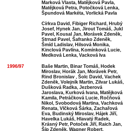
Marková Vlasta, Matějková Pavla,
Matějková Petra, Potočková Lenka,
Špundová Markéta, Vorlická Pavla
Církva David, Fibiger Richard, Hrubý
Josef, Hynek Jan, Jirout Tomáš, Jukl
Pavel, Kousal Jan, Morávek Zdeněk,
Strnad Pavel, Šafranko Zdeněk,
Šmíd Ladislav, Hilsová Monika,
Kinclová Pavlína, Komínková Lucie,
Medková Lenka, Vacková Iva
1996/97
Baše Martin, Binar Tomáš, Hodek
Miroslav, Horák Jan, Morávek Petr,
Rind Bronislav , Šolc David, Vachek
Zdeněk, Volejník Martin, Zilvar Lukáš,
Dušková Radka, Jezberová
Jaroslava, Kurková Ivana, Matějková
Kamila, Petráčková Lucie, Ročňová
Nikol, Svobodová Martina, Vachková
Renata, Vlčková Šárka, Zachařová
Eva, Budinský Miroslav, Hájek Jiří,
Havelka Lukáš, Hlavatý Radek,
Krásný Petr, Potoček Jiří, Raich Jan,
Šíp Zdeněk, Wagner Robert,