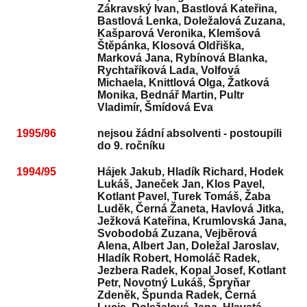
Zákravský Ivan, Bastlová Kateřina,
Bastlová Lenka, Doležalová Zuzana,
Kašparová Veronika, Klemšová
Štěpánka, Klosová Oldřiška,
Marková Jana, Rybínová Blanka,
Rychtaříková Lada, Volfová
Michaela, Knittlová Olga, Žatková
Monika, Bednář Martin, Pultr
Vladimír, Šmídová Eva
1995/96
nejsou žádní absolventi - postoupili
do 9. ročníku
1994/95
Hájek Jakub, Hladík Richard, Hodek
Lukáš, Janeček Jan, Klos Pavel,
Kotlant Pavel, Turek Tomáš, Žaba
Luděk, Černá Žaneta, Havlová Jitka,
Ježková Kateřina, Krumlovská Jana,
Svobodobá Zuzana, Vejběrová
Alena, Albert Jan, Doležal Jaroslav,
Hladík Robert, Homoláč Radek,
Jezbera Radek, Kopal Josef, Kotlant
Petr, Novotný Lukáš, Špryňar
Zdeněk, Špunda Radek, Černá