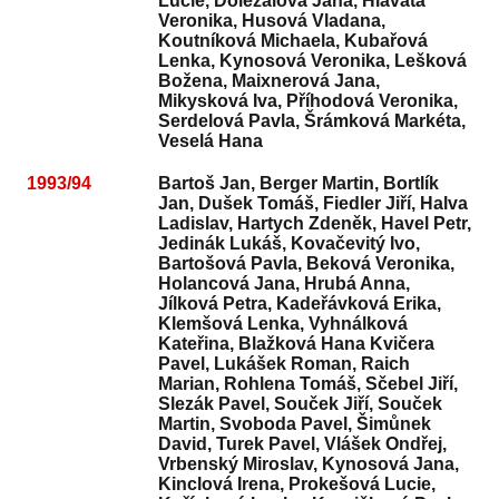
Lucie, Doležalová Jana, Hlavatá
Veronika, Husová Vladana,
Koutníková Michaela, Kubařová
Lenka, Kynosová Veronika, Lešková
Božena, Maixnerová Jana,
Mikysková Iva, Příhodová Veronika,
Serdelová Pavla, Šrámková Markéta,
Veselá Hana
1993/94
Bartoš Jan, Berger Martin, Bortlík
Jan, Dušek Tomáš, Fiedler Jiří, Halva
Ladislav, Hartych Zdeněk, Havel Petr,
Jedinák Lukáš, Kovačevitý Ivo,
Bartošová Pavla, Beková Veronika,
Holancová Jana, Hrubá Anna,
Jílková Petra, Kadeřávková Erika,
Klemšová Lenka, Vyhnálková
Kateřina, Blažková Hana Kvičera
Pavel, Lukášek Roman, Raich
Marian, Rohlena Tomáš, Sčebel Jiří,
Slezák Pavel, Souček Jiří, Souček
Martin, Svoboda Pavel, Šimůnek
David, Turek Pavel, Vlášek Ondřej,
Vrbenský Miroslav, Kynosová Jana,
Kinclová Irena, Prokešová Lucie,