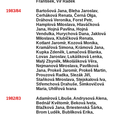
František, Vír Radek
1983/84
Bartošová Jana, Bleha Jaroslav,
Cerháková Renata, Černá Olga,
Dráhová Veronika, Forst Petr,
Hamplová Miloslava, Hlaváčková
Jana, Hojná Pavlína, Hojná
Vendulka, Hurychová Dana, Jaklová
Miloslava, Klubíčková Renata,
Kotlant Jaromír, Kozová Monika,
Kramářová Simona, Krámová Jana,
Kupka Zdeněk, Lamačová Blanka,
Lovas Jaroslav, Lukášková Lenka,
Malý Zbyněk, Mikolášková Věra,
Nejmanová Miroslava, Pavlíková
Jana, Prokeš Jaromír, Prokeš Martin,
Prouzová Radka, Slezák Jiří,
Staňková Miroslava, Stejskalová Iva,
Střemchová Drahuše, Šimkovičová
Maria, Uhlířová Ivana
1982/83
Adamírová Libuše, Andrysová Alena,
Bednář Květomír, Beková Iveta,
Blažková Jana, Briestenská Šárka,
Brom Luděk, Bublíková Erika,