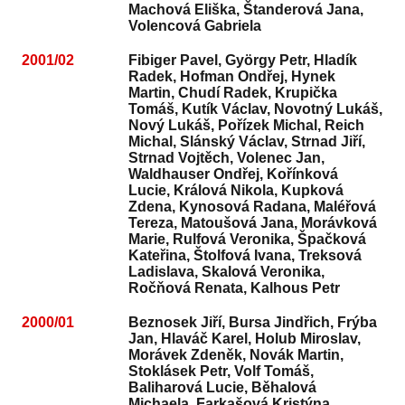
Machová Eliška, Štanderová Jana,
Volencová Gabriela
2001/02
Fibiger Pavel, György Petr, Hladík
Radek, Hofman Ondřej, Hynek
Martin, Chudí Radek, Krupička
Tomáš, Kutík Václav, Novotný Lukáš,
Nový Lukáš, Pořízek Michal, Reich
Michal, Slánský Václav, Strnad Jiří,
Strnad Vojtěch, Volenec Jan,
Waldhauser Ondřej, Kořínková
Lucie, Králová Nikola, Kupková
Zdena, Kynosová Radana, Maléřová
Tereza, Matoušová Jana, Morávková
Marie, Rulfová Veronika, Špačková
Kateřina, Štolfová Ivana, Treksová
Ladislava, Skalová Veronika,
Ročňová Renata, Kalhous Petr
2000/01
Beznosek Jiří, Bursa Jindřich, Frýba
Jan, Hlaváč Karel, Holub Miroslav,
Morávek Zdeněk, Novák Martin,
Stoklásek Petr, Volf Tomáš,
Baliharová Lucie, Běhalová
Michaela, Farkašová Kristýna,