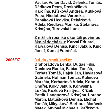
Václav, Volter David, Zelenka Tomáš,
Dědková Petra, Doskočilová
Karolína, Křížková Andrea, Kutíková
Petra, Niedobová Veronika,
Panáková Hedvika, Pekárková
Adéla, Riedlová Monika, Štefanová
Kristýna, Turovská Lucie
Z nižších ročníků ukončili povinnou
školní docházku:
Karvai Eduard,
Karvaiová Denisa, Kincl Jakub, Kincl
Josef, Kumaj František
2006/07
9.třída - spoluzaci.cz
Drahorádová Lenka, Dugas Filip,
Dušková Radka, Fabián Tomáš,
Ferbas Tomáš, Hájek Jan, Havlasová
Gabriela, Hofman Tomáš, Kalinová
Markéta, Kerhartová Adéla, Kohout
Ondřej, Koky Jakub, Konvalina
Lukáš, Kozlová Kristýna, Křížek
Patrik, Langnerová Kristýna, Lorenc
Martin, Matušková Denisa, Michal
Tomáš, Mikysková Barbora, Morávek
Marek, Mrvová Michaela, Pařízková