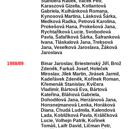
Štandera Radek, Vacek Petr,
Karaszová Gizella, Kotlantová
Gabriela, Kulhánková Romana,
Kynosová Martina, Lásková Šárka,
Medková Radka, Petrová Karolina,
Prokešová Hana, Prokešová Jana,
Rychtaříková Lucie, Svobodová
Pavla, Šafaříková Šárka, Šafranková
Ivana, Tláskalová Jana, Treksová
Jana, Veselková Jaroslava, Žáková
Jaroslava
1988/89
Binar Jaroslav, Briestenský Jiří, Brož
Zdeněk, Farkaš Josef, Holeček
Miroslav, Jílek Martin, Jirásek Jarmil,
Kadeřávek Zdeněk, Kořínek Roman,
Křemenák Stanislav, Kvíčera
Vladimír, Bártová Eva, Bártová
Kateřina, Bláhová Gabriela,
Dohodilová Jana, Herzánová Jana,
Honsnejmanová Lenka, Horáková
Diana, Chudá Ludmila, Kalendová
Lada, Kobližková Pavla, Králíčková
Lucie, Volhejn Patrik, Kořínek
Tomáš, Laifr David, Ličman Petr,