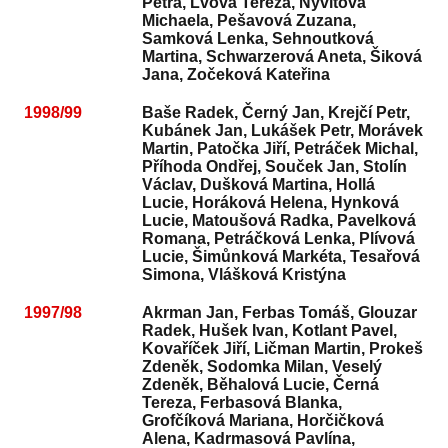
Petra, Lvová Tereza, Nývltová
Michaela, Pešavová Zuzana,
Samková Lenka, Sehnoutková
Martina, Schwarzerová Aneta, Šiková
Jana, Zočeková Kateřina
1998/99
Baše Radek, Černý Jan, Krejčí Petr,
Kubánek Jan, Lukášek Petr, Morávek
Martin, Patočka Jiří, Petráček Michal,
Příhoda Ondřej, Souček Jan, Stolín
Václav, Dušková Martina, Hollá
Lucie, Horáková Helena, Hynková
Lucie, Matoušová Radka, Pavelková
Romana, Petráčková Lenka, Plívová
Lucie, Šimůnková Markéta, Tesařová
Simona, Vlášková Kristýna
1997/98
Akrman Jan, Ferbas Tomáš, Glouzar
Radek, Hušek Ivan, Kotlant Pavel,
Kovaříček Jiří, Ličman Martin, Prokeš
Zdeněk, Sodomka Milan, Veselý
Zdeněk, Běhalová Lucie, Černá
Tereza, Ferbasová Blanka,
Grofčíková Mariana, Horčičková
Alena, Kadrmasová Pavlína,