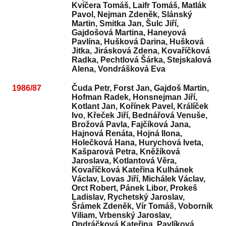
Kvíčera Tomáš, Laifr Tomáš, Matlák
Pavol, Nejman Zdeněk, Slánský
Martin, Smitka Jan, Šulc Jiří,
Gajdošová Martina, Haneyová
Pavlína, Hušková Darina, Hušková
Jitka, Jirásková Zdena, Kovaříčková
Radka, Pechtlová Šárka, Stejskalová
Alena, Vondrášková Eva
1986/87
Čuda Petr, Forst Jan, Gajdoš Martin,
Hofman Radek, Honsnejman Jiří,
Kotlant Jan, Kořínek Pavel, Králíček
Ivo, Křeček Jiří, Bednářová Venuše,
Brožová Pavla, Fajčíková Jana,
Hajnová Renáta, Hojná Ilona,
Holečková Hana, Hurychová Iveta,
Kašparová Petra, Kněžíková
Jaroslava, Kotlantová Věra,
Kovaříčková Kateřina Kulhánek
Václav, Lovas Jiří, Michálek Václav,
Orct Robert, Pánek Libor, Prokeš
Ladislav, Rychetský Jaroslav,
Šrámek Zdeněk, Vír Tomáš, Voborník
Viliam, Vrbenský Jaroslav,
Ondráčková Kateřina, Pavlíková