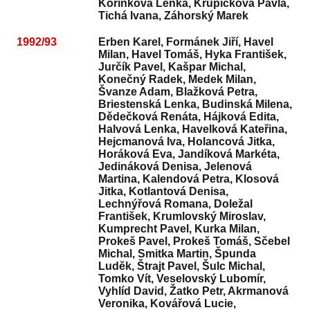
Kořínková Lenka, Krupičková Pavla,
Tichá Ivana, Záhorský Marek
1992/93
Erben Karel, Formánek Jiří, Havel
Milan, Havel Tomáš, Hyka František,
Jurčík Pavel, Kašpar Michal,
Konečný Radek, Medek Milan,
Švanze Adam, Blažková Petra,
Briestenská Lenka, Budinská Milena,
Dědečková Renáta, Hájková Edita,
Halvová Lenka, Havelková Kateřina,
Hejcmanová Iva, Holancová Jitka,
Horáková Eva, Jandíková Markéta,
Jedináková Denisa, Jelenová
Martina, Kalendová Petra, Klosová
Jitka, Kotlantová Denisa,
Lechnýřová Romana, Doležal
František, Krumlovský Miroslav,
Kumprecht Pavel, Kurka Milan,
Prokeš Pavel, Prokeš Tomáš, Sčebel
Michal, Smitka Martin, Špunda
Luděk, Štrajt Pavel, Šulc Michal,
Tomko Vít, Veselovský Lubomír,
Vyhlíd David, Žatko Petr, Akrmanová
Veronika, Kovářová Lucie,