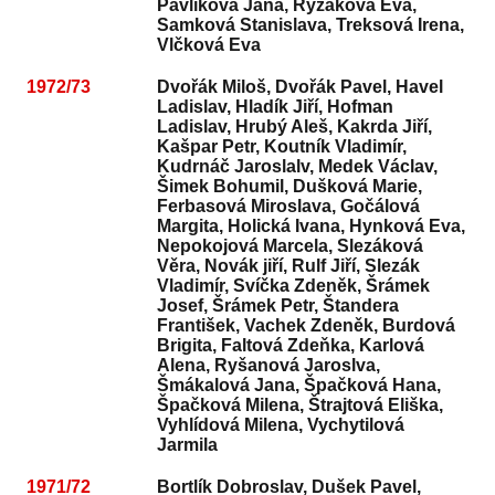
Pavlíková Jana, Ryzáková Eva,
Samková Stanislava, Treksová Irena,
Vlčková Eva
1972/73
Dvořák Miloš, Dvořák Pavel, Havel
Ladislav, Hladík Jiří, Hofman
Ladislav, Hrubý Aleš, Kakrda Jiří,
Kašpar Petr, Koutník Vladimír,
Kudrnáč Jaroslalv, Medek Václav,
Šimek Bohumil, Dušková Marie,
Ferbasová Miroslava, Gočálová
Margita, Holická Ivana, Hynková Eva,
Nepokojová Marcela, Slezáková
Věra, Novák jiří, Rulf Jiří, Slezák
Vladimír, Svíčka Zdeněk, Šrámek
Josef, Šrámek Petr, Štandera
František, Vachek Zdeněk, Burdová
Brigita, Faltová Zdeňka, Karlová
Alena, Ryšanová Jaroslva,
Šmákalová Jana, Špačková Hana,
Špačková Milena, Štrajtová Eliška,
Vyhlídová Milena, Vychytilová
Jarmila
1971/72
Bortlík Dobroslav, Dušek Pavel,