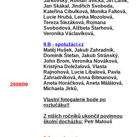
Jarkovský, Roman Svíčka, Jiří Láník,
Jan Skákal, Jindřich Svoboda,
Kateřina Cibulková, Monika Faltová,
Lucie Hrubá, Lenka Mozolová,
Tereza Slezáková, Romana
Svobodová, Alžbeta Štarhová,
Veronika Václavíková,
9.B - spolužáci.cz
Matěj Hušek, Jakub Zahradník,
Dominik Štefan, Jakub Stránský,
John Brom, Veronika Nováková,
Kristýna Doležalová, Vlasta
Rajnohová, Lucie Líbalová, Pavla
Zahradníková, Anna Bitmanová,
Aneta Horáčková, Aneta Málátová,
2008/09
Michaela Jirků,
Vlastní fotogalerie bude po
rozlučáku!!
Z niších ročníků ukončil povinnou
školní docházku:
Petr Matouš