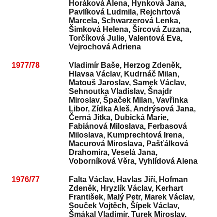
Horáková Alena, Hynková Jana,
Pavlíková Ludmila, Rejchrtová
Marcela, Schwarzerová Lenka,
Šimková Helena, Šircová Zuzana,
Torčíková Julie, Valentová Eva,
Vejrochová Adriena
1977/78
Vladimír Baše, Herzog Zdeněk,
Hlavsa Václav, Kudrnáč Milan,
Matouš Jaroslav, Samek Václav,
Sehnoutka Vladislav, Šnajdr
Miroslav, Špaček Milan, Vavřinka
Libor, Zídka Aleš, Andrýsová Jana,
Černá Jitka, Dubická Marie,
Fabiánová Miloslava, Ferbasová
Miloslava, Kumprechtová Irena,
Macurová Miroslava, Pašťálková
Drahomíra, Veselá Jana,
Voborníková Věra, Vyhlídová Alena
1976/77
Falta Václav, Havlas Jiří, Hofman
Zdeněk, Hryzlík Václav, Kerhart
František, Malý Petr, Marek Václav,
Souček Vojtěch, Šípek Václav,
Šmákal Vladimír, Turek Miroslav,