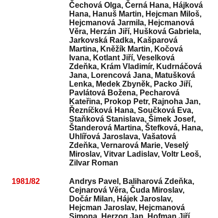
Čechová Olga, Černá Hana, Hájková
Hana, Hanuš Martin, Hejcman Miloš,
Hejcmanová Jarmila, Hejcmanová
Věra, Herzán Jiří, Hušková Gabriela,
Jarkovská Radka, Kašparová
Martina, Kněžík Martin, Kočová
Ivana, Kotlant Jiří, Veselková
Zdeňka, Krám Vladimír, Kudrnáčová
Jana, Lorencová Jana, Matušková
Lenka, Medek Zbyněk, Packo Jiří,
Pavlátová Božena, Pecharová
Kateřina, Prokop Petr, Rajnoha Jan,
Řezníčková Hana, Součková Eva,
Staňková Stanislava, Šimek Josef,
Štanderová Martina, Štefková, Hana,
Uhlířová Jaroslava, Vašatová
Zdeňka, Vernarová Marie, Veselý
Miroslav, Vitvar Ladislav, Voltr Leoš,
Zilvar Roman
1981/82
Andrys Pavel, Baliharová Zdeňka,
Cejnarová Věra, Čuda Miroslav,
Dočár Milan, Hájek Jaroslav,
Hejcman Jaroslav, Hejcmanová
Simona, Herzog Jan, Hofman Jiří,