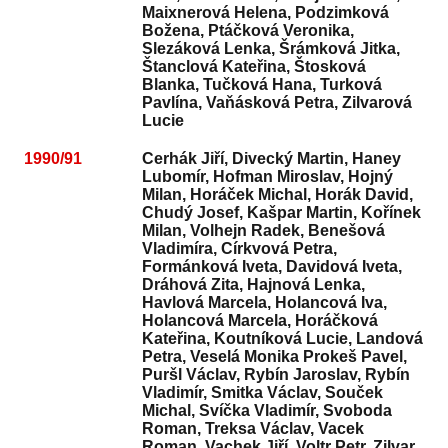
Maixnerová Helena, Podzimková
Božena, Ptáčková Veronika,
Slezáková Lenka, Šrámková Jitka,
Štanclová Kateřina, Štosková
Blanka, Tučková Hana, Turková
Pavlína, Vaňásková Petra, Zilvarová
Lucie
1990/91
Cerhák Jiří, Divecký Martin, Haney
Lubomír, Hofman Miroslav, Hojný
Milan, Horáček Michal, Horák David,
Chudý Josef, Kašpar Martin, Kořínek
Milan, Volhejn Radek, Benešová
Vladimíra, Církvová Petra,
Formánková Iveta, Davidová Iveta,
Dráhová Zita, Hajnová Lenka,
Havlová Marcela, Holancová Iva,
Holancová Marcela, Horáčková
Kateřina, Koutníková Lucie, Landová
Petra, Veselá Monika Prokeš Pavel,
Puršl Václav, Rybín Jaroslav, Rybín
Vladimír, Smitka Václav, Souček
Michal, Svíčka Vladimír, Svoboda
Roman, Treksa Václav, Vacek
Roman, Vachek Jiří, Voltr Petr, Zilvar