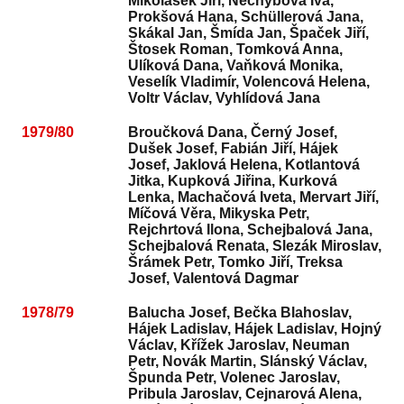
Mikolášek Jiří, Nechybová Iva,
Prokšová Hana, Schüllerová Jana,
Skákal Jan, Šmída Jan, Špaček Jiří,
Štosek Roman, Tomková Anna,
Ulíková Dana, Vaňková Monika,
Veselík Vladimír, Volencová Helena,
Voltr Václav, Vyhlídová Jana
1979/80
Broučková Dana, Černý Josef,
Dušek Josef, Fabián Jiří, Hájek
Josef, Jaklová Helena, Kotlantová
Jitka, Kupková Jiřina, Kurková
Lenka, Machačová Iveta, Mervart Jiří,
Míčová Věra, Mikyska Petr,
Rejchrtová Ilona, Schejbalová Jana,
Schejbalová Renata, Slezák Miroslav,
Šrámek Petr, Tomko Jiří, Treksa
Josef, Valentová Dagmar
1978/79
Balucha Josef, Bečka Blahoslav,
Hájek Ladislav, Hájek Ladislav, Hojný
Václav, Křížek Jaroslav, Neuman
Petr, Novák Martin, Slánský Václav,
Špunda Petr, Volenec Jaroslav,
Pribula Jaroslav, Cejnarová Alena,