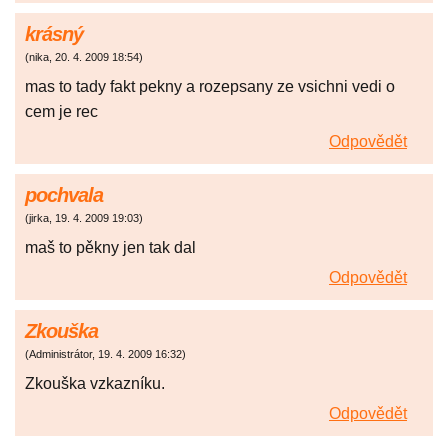
krásný
(
nika
,
20. 4. 2009
18:54
)
mas to tady fakt pekny a rozepsany ze vsichni vedi o
cem je rec
Odpovědět
pochvala
(
jirka
,
19. 4. 2009
19:03
)
maš to pěkny jen tak dal
Odpovědět
Zkouška
(
Administrátor
,
19. 4. 2009
16:32
)
Zkouška vzkazníku.
Odpovědět