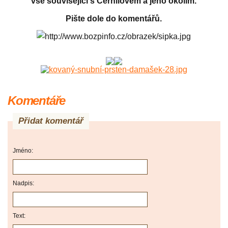
vše související s Černilovem a jeho okolím.
Pište dole do komentářů.
Komentáře
Přidat komentář
Jméno:
Nadpis:
Text: