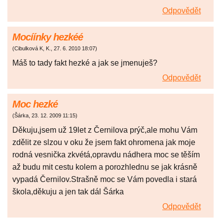
Odpovědět
Mocíínky hezkéé
(
Cibulková K, K.
,
27. 6. 2010
18:07
)
Máš to tady fakt hezké a jak se jmenuješ?
Odpovědět
Moc hezké
(
Šárka
,
23. 12. 2009
11:15
)
Děkuju,jsem už 19let z Černilova prýč,ale mohu Vám
zdělit ze slzou v oku že jsem fakt ohromena jak moje
rodná vesnička zkvétá,opravdu nádhera moc se těším
až budu mit cestu kolem a porozhlednu se jak krásně
vypadá Černilov.Strašně moc se Vám povedla i stará
škola,děkuju a jen tak dál Šárka
Odpovědět