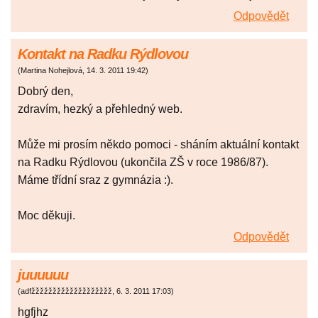
Odpovědět
Kontakt na Radku Rýdlovou
(
Martina Nohejlová
,
14. 3. 2011
19:42
)
Dobrý den,
zdravím, hezký a přehledný web.
Může mi prosím někdo pomoci - sháním aktuální kontakt
na Radku Rýdlovou (ukončila ZŠ v roce 1986/87).
Máme třídní sraz z gymnázia :).
Moc děkuji.
Odpovědět
juuuuuu
(
adfžžžžžžžžžžžžžžžžžžž
,
6. 3. 2011
17:03
)
hgfjhz