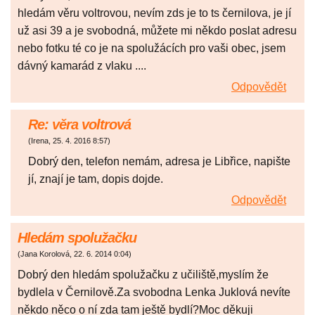
hledám věru voltrovou, nevím zds je to ts černilova, je jí
už asi 39 a je svobodná, můžete mi někdo poslat adresu
nebo fotku té co je na spolužácích pro vaši obec, jsem
dávný kamarád z vlaku ....
Odpovědět
Re: věra voltrová
(
Irena
,
25. 4. 2016
8:57
)
Dobrý den, telefon nemám, adresa je Libřice, napište
jí, znají je tam, dopis dojde.
Odpovědět
Hledám spolužačku
(
Jana Korolová
,
22. 6. 2014
0:04
)
Dobrý den hledám spolužačku z učiliště,myslím že
bydlela v Černilově.Za svobodna Lenka Juklová nevíte
někdo něco o ní zda tam ještě bydlí?Moc děkuji